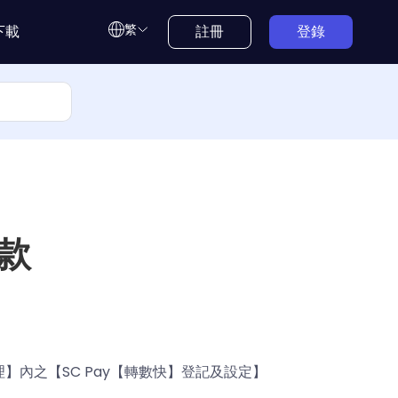
繁
下載
註冊
登錄
匯款
管理】內之【SC Pay【轉數快】登記及設定】